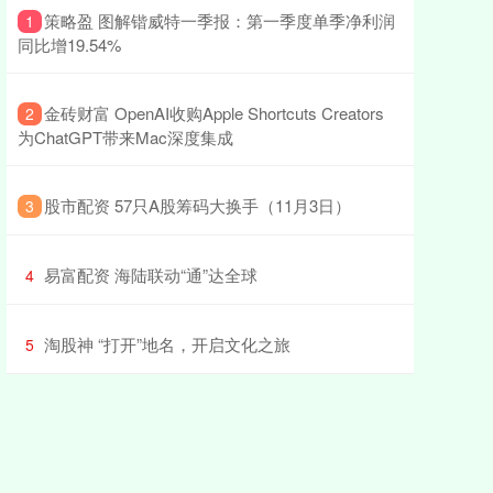
​策略盈 图解锴威特一季报：第一季度单季净利润
1
同比增19.54%
​金砖财富 OpenAI收购Apple Shortcuts Creators
2
为ChatGPT带来Mac深度集成
​股市配资 57只A股筹码大换手（11月3日）
3
​易富配资 海陆联动“通”达全球
4
​淘股神 “打开”地名，开启文化之旅
5