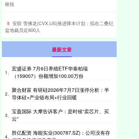
枢纽
​安联 雪佛龙(CVX.US)推进降本计划：拟在二叠纪
5
盆地裁员近800人
最新文章
宏盛证券 7月6日养殖ETF华泰柏瑞
1、
（159007）份额增加100.00万份
聚合财富 有研硅2026年7月7日涨停分析：半
2、
导体硅+产业链布局+行业回暖
宝盈国际 大摩告诉客户：是时候“卖芯片、买
3、
云”
胜亿配资 海能实业(300787.SZ)：公司没有存
4、