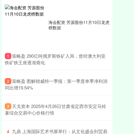
海会配资 芳源股份11月10日龙虎
榜数据
​策略盈 290亿吨俄罗斯铁矿入局，曾经澳大利亚
1
铁矿铁王座逐渐熔化
​策略盈 图解锴威特一季报：第一季度单季净利润
2
同比增19.54%
​天戈资本 2025年4月26日甘肃省定西市安定马铃
3
薯综合交易中心价格行情
​九鼎 上海国际艺术书展举行：从文化盛会到贸易
4