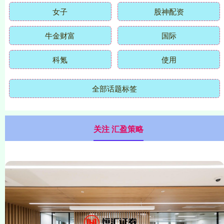
女子
股神配资
牛金财富
国际
科氪
使用
全部话题标签
关注 汇盈策略