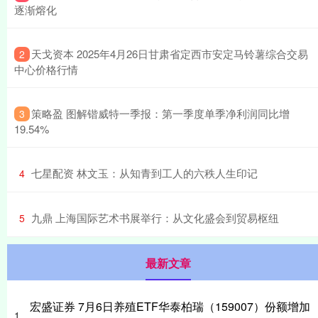
逐渐熔化
​天戈资本 2025年4月26日甘肃省定西市安定马铃薯综合交易
2
中心价格行情
​策略盈 图解锴威特一季报：第一季度单季净利润同比增
3
19.54%
​七星配资 林文玉：从知青到工人的六秩人生印记
4
​九鼎 上海国际艺术书展举行：从文化盛会到贸易枢纽
5
最新文章
宏盛证券 7月6日养殖ETF华泰柏瑞（159007）份额增加
1、