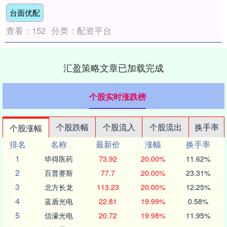
的中国特色社会主义法治体系、建设更高水
台面优配
平的社....
查看：
152
分类：
配资平台
汇盈策略文章已加载完成
个股实时涨跌榜
个股跌幅
个股流入
个股流出
换手率
个股涨幅
排名
名称
最新价
涨幅
换手率
1
毕得医药
73.92
20.00%
11.62%
2
百普赛斯
77.7
20.00%
23.31%
3
北方长龙
113.23
20.00%
12.25%
4
蓝盾光电
22.81
19.99%
0.58%
5
信濠光电
20.72
19.98%
11.95%