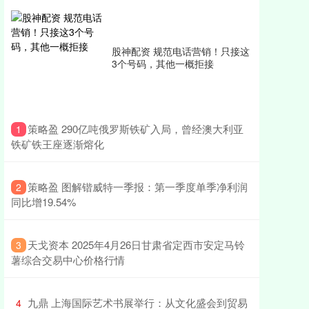
股神配资 规范电话营销！只接这
3个号码，其他一概拒接
​策略盈 290亿吨俄罗斯铁矿入局，曾经澳大利亚
1
铁矿铁王座逐渐熔化
​策略盈 图解锴威特一季报：第一季度单季净利润
2
同比增19.54%
​天戈资本 2025年4月26日甘肃省定西市安定马铃
3
薯综合交易中心价格行情
​九鼎 上海国际艺术书展举行：从文化盛会到贸易
4