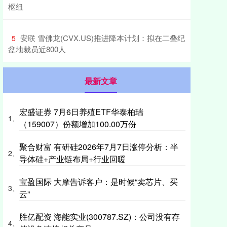
枢纽
​安联 雪佛龙(CVX.US)推进降本计划：拟在二叠纪
5
盆地裁员近800人
最新文章
宏盛证券 7月6日养殖ETF华泰柏瑞
1、
（159007）份额增加100.00万份
聚合财富 有研硅2026年7月7日涨停分析：半
2、
导体硅+产业链布局+行业回暖
宝盈国际 大摩告诉客户：是时候“卖芯片、买
3、
云”
胜亿配资 海能实业(300787.SZ)：公司没有存
4、